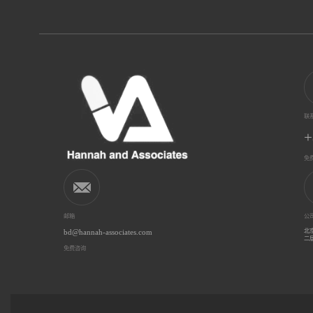
联
+
免
邮箱
公
bd@hannah-associates.com
北
二层
免费咨询